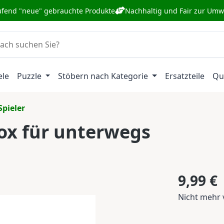
ufend "neue" gebrauchte Produkte
Nachhaltig und Fair zur Umw
ele
Puzzle
Stöbern nach Kategorie
Ersatzteile
Qu
Spieler
box für unterwegs
Regulärer Pr
9,99 €
Nicht mehr 