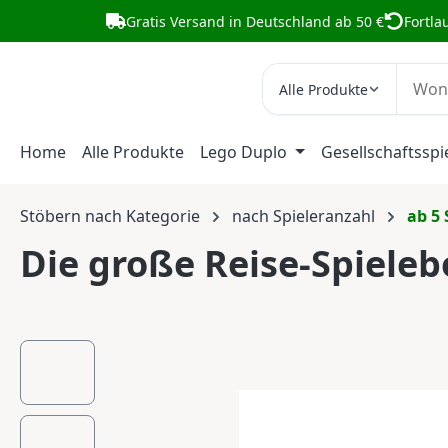
Gratis Versand in Deutschland ab 50 €
Fortla
m Hauptinhalt springen
Zur Suche springen
Zur Hauptnavigation springen
Alle Produkte
Home
Alle Produkte
Lego Duplo
Gesellschaftsspi
Stöbern nach Kategorie
nach Spieleranzahl
ab 5 
Die große Reise-Spiele
Bildergalerie überspringen