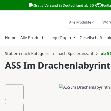
m Hauptinhalt springen
Zur Suche springen
Zur Hauptnavigation springen
Gratis Versand in Deutschland ab 50 €
Fortl
Alle Produkte
Home
Alle Produkte
Lego Duplo
Gesellschaftsspi
Stöbern nach Kategorie
nach Spieleranzahl
ab 5 
ASS Im Drachenlabyrin
Bildergalerie überspringen