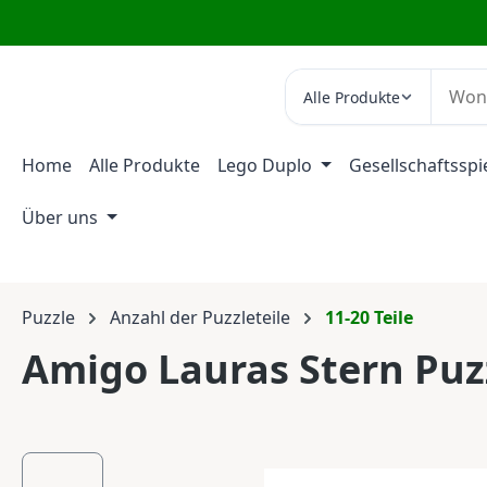
m Hauptinhalt springen
Zur Suche springen
Zur Hauptnavigation springen
Alle Produkte
Home
Alle Produkte
Lego Duplo
Gesellschaftsspi
Über uns
Puzzle
Anzahl der Puzzleteile
11-20 Teile
Amigo Lauras Stern Puzz
Bildergalerie überspringen