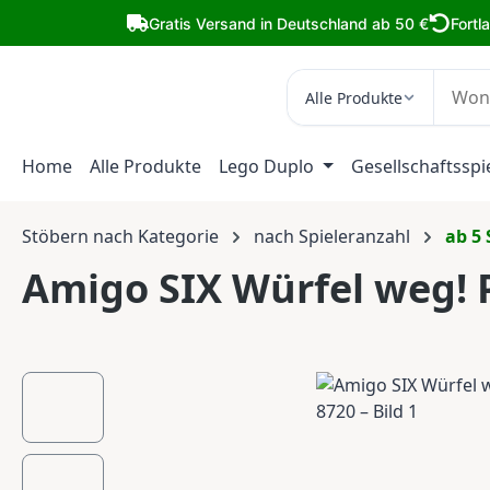
m Hauptinhalt springen
Zur Suche springen
Zur Hauptnavigation springen
Gratis Versand in Deutschland ab 50 €
Fortl
Alle Produkte
Home
Alle Produkte
Lego Duplo
Gesellschaftsspi
Stöbern nach Kategorie
nach Spieleranzahl
ab 5 
Amigo SIX Würfel weg! 
Bildergalerie überspringen