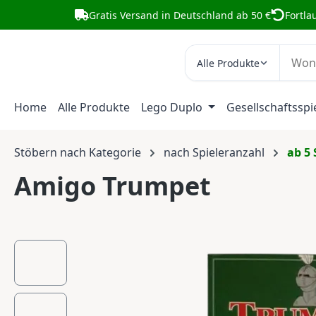
Gratis Versand in Deutschland ab 50 €
Fortla
m Hauptinhalt springen
Zur Suche springen
Zur Hauptnavigation springen
Alle Produkte
Home
Alle Produkte
Lego Duplo
Gesellschaftsspi
Stöbern nach Kategorie
nach Spieleranzahl
ab 5 
Amigo Trumpet
Bildergalerie überspringen