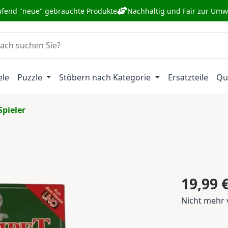
ufend "neue" gebrauchte Produkte
Nachhaltig und Fair zur Umw
ele
Puzzle
Stöbern nach Kategorie
Ersatzteile
Qu
Spieler
Regulärer Pr
19,99 
Nicht mehr 