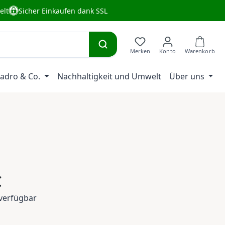
elt
Sicher Einkaufen dank SSL
adro & Co.
Nachhaltigkeit und Umwelt
Über uns
eis:
€
verfügbar