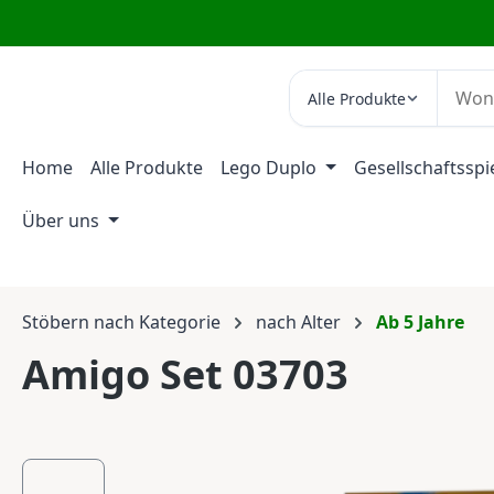
m Hauptinhalt springen
Zur Suche springen
Zur Hauptnavigation springen
Alle Produkte
Home
Alle Produkte
Lego Duplo
Gesellschaftsspi
Über uns
Stöbern nach Kategorie
nach Alter
Ab 5 Jahre
Amigo Set 03703
Bildergalerie überspringen